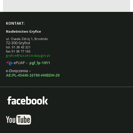
KONTAKT:
Nadleśnictwo Gryfice
ul. Osada Zdrój 1, Brodniki
72-300 Gryfice
tel. 91 38 43 321
fax 91 38 77 165
gryfice@szczecin.lasy.gov.pl
ePUAP –
pgl_lp-1011
e-Doręczenia –
AE:PL-45446-16790-HHBDH-29