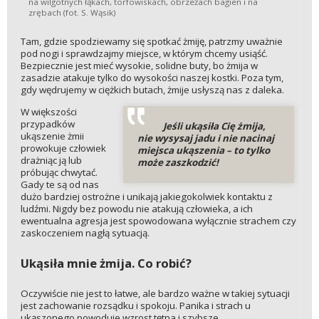
na wilgotnych łąkach, torfowiskach, obrzeżach bagien i na
zrębach (fot. S. Wąsik)
Tam, gdzie spodziewamy się spotkać żmiję, patrzmy uważnie
pod nogi i sprawdzajmy miejsce, w którym chcemy usiąść.
Bezpiecznie jest mieć wysokie, solidne buty, bo żmija w
zasadzie atakuje tylko do wysokości naszej kostki. Poza tym,
gdy wędrujemy w ciężkich butach, żmije usłyszą nas z daleka.
W większości
przypadków
Jeśli ukąsiła Cię żmija,
ukąszenie żmii
nie wysysaj jadu i nie nacinaj
prowokuje człowiek
miejsca ukąszenia – to tylko
drażniąc ją lub
może zaszkodzić!
próbując chwytać.
Gady te są od nas
dużo bardziej ostrożne i unikają jakiegokolwiek kontaktu z
ludźmi. Nigdy bez powodu nie atakują człowieka, a ich
ewentualna agresja jest spowodowana wyłącznie strachem czy
zaskoczeniem nagłą sytuacją.
Ukąsiła mnie żmija. Co robić?
Oczywiście nie jest to łatwe, ale bardzo ważne w takiej sytuacji
jest zachowanie rozsądku i spokoju. Panika i strach u
ukąszonego powoduje wzrost tętna i szybsze