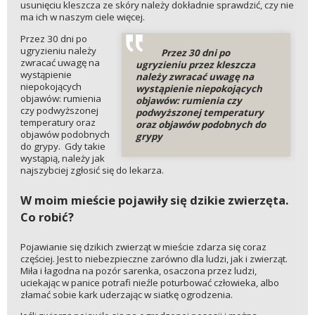
usunięciu kleszcza ze skóry należy dokładnie sprawdzić, czy nie
ma ich w naszym ciele więcej.
Przez 30 dni po
ugryzieniu należy
Przez 30 dni po
zwracać uwagę na
ugryzieniu przez kleszcza
wystąpienie
należy zwracać uwagę na
niepokojących
wystąpienie niepokojących
objawów: rumienia
objawów: rumienia czy
czy podwyższonej
podwyższonej temperatury
temperatury oraz
oraz objawów podobnych do
objawów podobnych
grypy
do grypy. Gdy takie
wystąpią, należy jak
najszybciej zgłosić się do lekarza.
W moim mieście pojawiły się dzikie zwierzęta.
Co robić?
Pojawianie się dzikich zwierząt w mieście zdarza się coraz
częściej. Jest to niebezpieczne zarówno dla ludzi, jak i zwierząt.
Miła i łagodna na pozór sarenka, osaczona przez ludzi,
uciekając w panice potrafi nieźle poturbować człowieka, albo
złamać sobie kark uderzając w siatkę ogrodzenia.