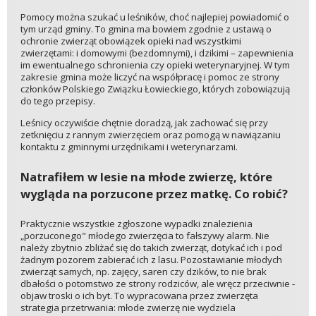
Pomocy można szukać u leśników, choć najlepiej powiadomić o
tym urząd gminy. To gmina ma bowiem zgodnie z ustawą o
ochronie zwierząt obowiązek opieki nad wszystkimi
zwierzętami: i domowymi (bezdomnymi), i dzikimi – zapewnienia
im ewentualnego schronienia czy opieki weterynaryjnej. W tym
zakresie gmina może liczyć na współpracę i pomoc ze strony
członków Polskiego Związku Łowieckiego, których zobowiązują
do tego przepisy.
Leśnicy oczywiście chętnie doradzą, jak zachować się przy
zetknięciu z rannym zwierzęciem oraz pomogą w nawiązaniu
kontaktu z gminnymi urzędnikami i weterynarzami.
Natrafiłem w lesie na młode zwierzę, które
wygląda na porzucone przez matkę. Co robić?
Praktycznie wszystkie zgłoszone wypadki znalezienia
„porzuconego" młodego zwierzęcia to fałszywy alarm. Nie
należy zbytnio zbliżać się do takich zwierząt, dotykać ich i pod
żadnym pozorem zabierać ich z lasu. Pozostawianie młodych
zwierząt samych, np. zajęcy, saren czy dzików, to nie brak
dbałości o potomstwo ze strony rodziców, ale wręcz przeciwnie -
objaw troski o ich byt. To wypracowana przez zwierzęta
strategia przetrwania: młode zwierzę nie wydziela