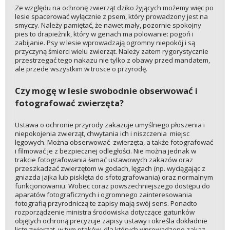
Ze względu na ochronę zwierząt dziko żyjących możemy więc po
lesie spacerować wyłącznie z psem, który prowadzony jest na
smyczy. Należy pamiętać, że nawet mały, pozornie spokojny
pies to drapieżnik, który w genach ma polowanie: pogoń i
zabijanie. Psy w lesie wprowadzają ogromny niepokój i są
przyczyną śmierci wielu zwierząt. Należy zatem rygorystycznie
przestrzegać tego nakazu nie tylko z obawy przed mandatem,
ale przede wszystkim w trosce o przyrodę.
Czy mogę w lesie swobodnie obserwować i
fotografować zwierzęta?
Ustawa o ochronie przyrody zakazuje umyślnego płoszenia i
niepokojenia zwierząt, chwytania ich i niszczenia miejsc
lęgowych. Można obserwować zwierzęta, a także fotografować
i filmować je z bezpiecznej odległości. Nie można jednak w
trakcie fotografowania łamać ustawowych zakazów oraz
przeszkadzać zwierzętom w godach, lęgach (np. wyciągając z
gniazda jajka lub pisklęta do sfotografowania) oraz normalnym
funkcjonowaniu. Wobec coraz powszechniejszego dostępu do
aparatów fotograficznych i ogromnego zainteresowania
fotografią przyrodniczą te zapisy mają swój sens. Ponadto
rozporządzenie ministra środowiska dotyczące gatunków
objętych ochroną precyzuje zapisy ustawy i określa dokładnie
listę zwierząt, w tym ptaków, dla których wprowadzono zakaz