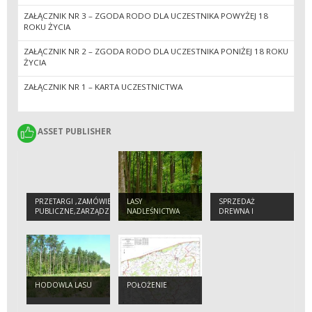
ZAŁĄCZNIK NR 3 – ZGODA RODO DLA UCZESTNIKA POWYŻEJ 18
ROKU ŻYCIA
ZAŁĄCZNIK NR 2 – ZGODA RODO DLA UCZESTNIKA PONIŻEJ 18 ROKU
ŻYCIA
ZAŁĄCZNIK NR 1 – KARTA UCZESTNICTWA
ASSET PUBLISHER
ASSET PUBLISHER
PRZETARGI ,ZAMÓWIENIA
LASY
SPRZEDAŻ
PUBLICZNE,ZARZĄDZENIA
NADLEŚNICTWA
DREWNA I
CHOINEK
HODOWLA LASU
POŁOŻENIE