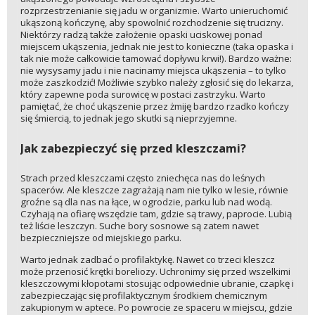
rozprzestrzenianie się jadu w organizmie. Warto unieruchomić
ukąszoną kończynę, aby spowolnić rozchodzenie się trucizny.
Niektórzy radzą także założenie opaski uciskowej ponad
miejscem ukąszenia, jednak nie jest to konieczne (taka opaska i
tak nie może całkowicie tamować dopływu krwi!). Bardzo ważne:
nie wysysamy jadu i nie nacinamy miejsca ukąszenia – to tylko
może zaszkodzić! Możliwie szybko należy zgłosić się do lekarza,
który zapewne poda surowicę w postaci zastrzyku. Warto
pamiętać, że choć ukąszenie przez żmiję bardzo rzadko kończy
się śmiercią, to jednak jego skutki są nieprzyjemne.
Jak zabezpieczyć się przed kleszczami?
Strach przed kleszczami często zniechęca nas do leśnych
spacerów. Ale kleszcze zagrażają nam nie tylko w lesie, równie
groźne są dla nas na łące, w ogrodzie, parku lub nad wodą.
Czyhają na ofiarę wszędzie tam, gdzie są trawy, paprocie. Lubią
też liście leszczyn. Suche bory sosnowe są zatem nawet
bezpieczniejsze od miejskiego parku.
Warto jednak zadbać o profilaktykę. Nawet co trzeci kleszcz
może przenosić krętki boreliozy. Uchronimy się przed wszelkimi
kleszczowymi kłopotami stosując odpowiednie ubranie, czapkę i
zabezpieczając się profilaktycznym środkiem chemicznym
zakupionym w aptece. Po powrocie ze spaceru w miejscu, gdzie