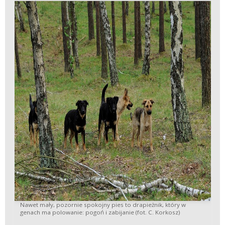
Nawet mały, pozornie spokojny pies to drapieżnik, który w
genach ma polowanie: pogoń i zabijanie (fot. C. Korkosz)