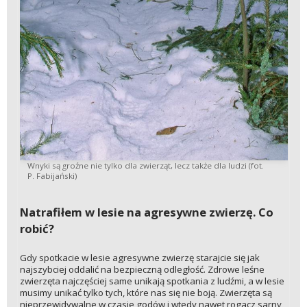
Wnyki są groźne nie tylko dla zwierząt, lecz także dla ludzi (fot.
P. Fabijański)
Natrafiłem w lesie na agresywne zwierzę. Co
robić?
Gdy spotkacie w lesie agresywne zwierzę starajcie się jak
najszybciej oddalić na bezpieczną odległość. Zdrowe leśne
zwierzęta najczęściej same unikają spotkania z ludźmi, a w lesie
musimy unikać tylko tych, które nas się nie boją. Zwierzęta są
nieprzewidywalne w czasie godów i wtedy nawet rogacz sarny