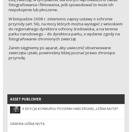
fotografowania i filmowania, jeśli spowodować to może ich
niepokojenie lub płoszenie.
W listopadzie 2008 r. zmieniono zapisy ustawy o ochronie
przyrody (art. 56), na mocy których można wystąpić z wnioskiem
do regionalnego dyrektora ochrony środowiska, a na terenie
parku narodowego – do dyrektora parku, o wydanie zgody na
fotografowanie chronionych zwierząt.
Zanim sięgniemy po aparat, aby uwiecznić obserwowane
zwierzęta i ptaki, powinniśmy bliżej poznać prawo chroniące
przyrodę.
ASSET PUBLISHER
ASSET PUBLISHER
II EDYCJA KONKURSU PIOSENKI HARCERSKIEJ „LEŚNA NUTA”!
GRAFIKA LEŚNA NUTA