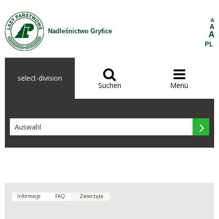
Zum Inhalt wechseln
A
A
Nadleśnictwo Gryfice
A
PL


select-division
Suchen
Menü

Informacje
FAQ
Zwierzęta