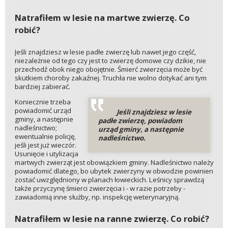
Natrafiłem w lesie na martwe zwierzę. Co
robić?
Jeśli znajdziesz w lesie padłe zwierzę lub nawet jego część,
niezależnie od tego czy jest to zwierzę domowe czy dzikie, nie
przechodź obok niego obojętnie. Śmierć zwierzęcia może być
skutkiem choroby zakaźnej. Truchła nie wolno dotykać ani tym
bardziej zabierać.
Koniecznie trzeba
powiadomić urząd
Jeśli znajdziesz w lesie
gminy, a następnie
padłe zwierzę, powiadom
nadleśnictwo;
urząd gminy, a następnie
ewentualnie policję,
nadleśnictwo.
jeśli jest już wieczór.
Usunięcie i utylizacja
martwych zwierząt jest obowiązkiem gminy. Nadleśnictwo należy
powiadomić dlatego, bo ubytek zwierzyny w obwodzie powinien
zostać uwzględniony w planach łowieckich. Leśnicy sprawdzą
także przyczynę śmierci zwierzęcia i - w razie potrzeby -
zawiadomią inne służby, np. inspekcję weterynaryjną.
Natrafiłem w lesie na ranne zwierzę. Co robić?