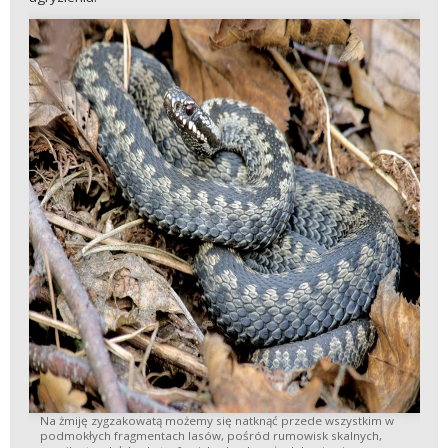
Na żmiję zygzakowatą możemy się natknąć przede wszystkim w
podmokłych fragmentach lasów, pośród rumowisk skalnych,