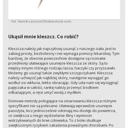
fot. Henrik Larsson/Shutterstock.com
Ukąsił mnie kleszcz. Co robić?
Kleszcza należy jak najszybciej usunąć z naszego ciała. Jest to
zabieg prosty, bezbolesny i nie wymaga pomocy lekarskiej. Tym
bardziej, że obecnie powszechnie dostępne są rozmaite
przedmioty ułatwiające usunięcie kleszcza ze skóry. Są to
między innymi różnego rodzaju lassa, haczyki czy przyssawki.
Możemy go usunąć także zwykłymi szczypczykami. Kleszcza
należy uchwycić jak najbliżej skóry, następnie wyciągać go
wzdłuż osi wkłucia, lekko obracając. Gdy uda nam się wyciągnąć
pajęczaka w całości, rankę należy przemyć środkiem
odkażającym, a ręce umyć wodą z mydłem.
Domowe metody polegające na smarowaniu kleszcza różnymi
specyfikami nie są polecane. Ułatwiają wprawdzie usunięcie
pasożyta, lecz jednocześnie odcinają mu dostęp do powietrza,
co zwiększa u niego wydzielanie śliny i wymiocin
wstrzykiwanych do krwi człowieka. To z kolei skutkuje
zwiększonym ryzykiem zakażenia poważnymi chorobami. Po