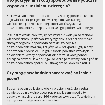
Kto pokryje mi szkody spowodowane podczas
wypadku z udziałem zwierzęcia?
Kierowca samochodu, który potrącił zwierzę, powinien ustalić
jego właściciela. Jeśli jest to zwierzę domowe, którego
właścicielem jest rolnik, istnieje możliwość uzyskania
odszkodowania z ubezpieczenia OC gospodarstwa rolnego.
Jeśli jest to dzikie zwierzę, żyjące w stanie wolnym, to stanowi
własność skarbu państwa, który zgodnie z orzeczeniem Sądu
Najwyższego nie odpowiada za takie szkody. Na
odszkodowanie możemy liczyć tylko w przypadku gdy mamy
odpowiednią polisę AC lub gdy szkoda powstała w związku z
polowaniem. Wtedy odpowiedzialność za szkodę ponosi
zarządca obwodu łowieckiego, od którego możemy domagać się
odszkodowania w oparciu o ustawę prawo łowieckie (art. 46).
Czy mogę swobodnie spacerować po lesie z
psem?
Spacer z psem po lesie to wielka przyjemność, ale trzeba
pamiętać, że nie wolno psów puszczać luzem (mówi o tym
ustawa o lasach oraz art. 166 kodeksu wykroczeń). Wyjątkiem
są czynności związane z polowaniem.