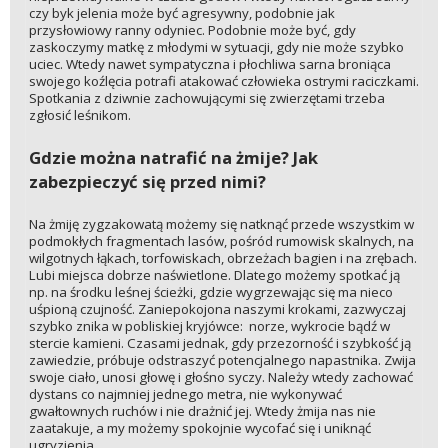
czy byk jelenia może być agresywny, podobnie jak
przysłowiowy ranny odyniec. Podobnie może być, gdy
zaskoczymy matkę z młodymi w sytuacji, gdy nie może szybko
uciec. Wtedy nawet sympatyczna i płochliwa sarna broniąca
swojego koźlęcia potrafi atakować człowieka ostrymi raciczkami.
Spotkania z dziwnie zachowującymi się zwierzętami trzeba
zgłosić leśnikom.
Gdzie można natrafić na żmije? Jak
zabezpieczyć się przed nimi?
Na żmiję zygzakowatą możemy się natknąć przede wszystkim w
podmokłych fragmentach lasów, pośród rumowisk skalnych, na
wilgotnych łąkach, torfowiskach, obrzeżach bagien i na zrębach.
Lubi miejsca dobrze naświetlone. Dlatego możemy spotkać ją
np. na środku leśnej ścieżki, gdzie wygrzewając się ma nieco
uśpioną czujność. Zaniepokojona naszymi krokami, zazwyczaj
szybko znika w pobliskiej kryjówce: norze, wykrocie bądź w
stercie kamieni. Czasami jednak, gdy przezorność i szybkość ją
zawiedzie, próbuje odstraszyć potencjalnego napastnika. Zwija
swoje ciało, unosi głowę i głośno syczy. Należy wtedy zachować
dystans co najmniej jednego metra, nie wykonywać
gwałtownych ruchów i nie drażnić jej. Wtedy żmija nas nie
zaatakuje, a my możemy spokojnie wycofać się i uniknąć
ugryzienia.