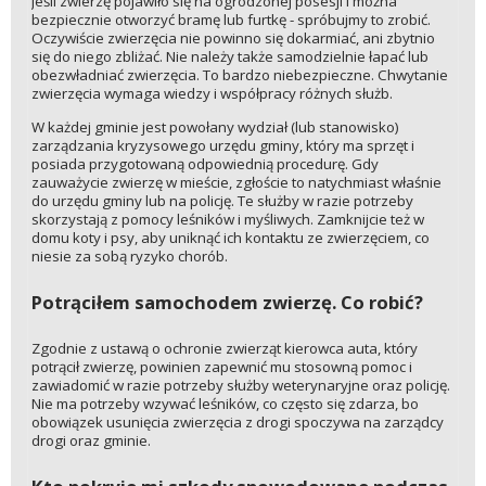
Jeśli zwierzę pojawiło się na ogrodzonej posesji i można
bezpiecznie otworzyć bramę lub furtkę - spróbujmy to zrobić.
Oczywiście zwierzęcia nie powinno się dokarmiać, ani zbytnio
się do niego zbliżać. Nie należy także samodzielnie łapać lub
obezwładniać zwierzęcia. To bardzo niebezpieczne. Chwytanie
zwierzęcia wymaga wiedzy i współpracy różnych służb.
W każdej gminie jest powołany wydział (lub stanowisko)
zarządzania kryzysowego urzędu gminy, który ma sprzęt i
posiada przygotowaną odpowiednią procedurę. Gdy
zauważycie zwierzę w mieście, zgłoście to natychmiast właśnie
do urzędu gminy lub na policję. Te służby w razie potrzeby
skorzystają z pomocy leśników i myśliwych. Zamknijcie też w
domu koty i psy, aby uniknąć ich kontaktu ze zwierzęciem, co
niesie za sobą ryzyko chorób.
Potrąciłem samochodem zwierzę. Co robić?
Zgodnie z ustawą o ochronie zwierząt kierowca auta, który
potrącił zwierzę, powinien zapewnić mu stosowną pomoc i
zawiadomić w razie potrzeby służby weterynaryjne oraz policję.
Nie ma potrzeby wzywać leśników, co często się zdarza, bo
obowiązek usunięcia zwierzęcia z drogi spoczywa na zarządcy
drogi oraz gminie.