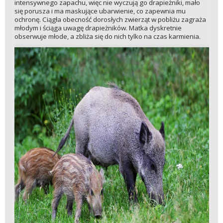
intensywnego zapachu, więc nie wyczują go drapieżniki, mało
się porusza i ma maskujące ubarwienie, co zapewnia mu
ochronę. Ciągła obecność dorosłych zwierząt w pobliżu zagraża
młodym i ściąga uwagę drapieżników. Matka dyskretnie
obserwuje młode, a zbliża się do nich tylko na czas karmienia.