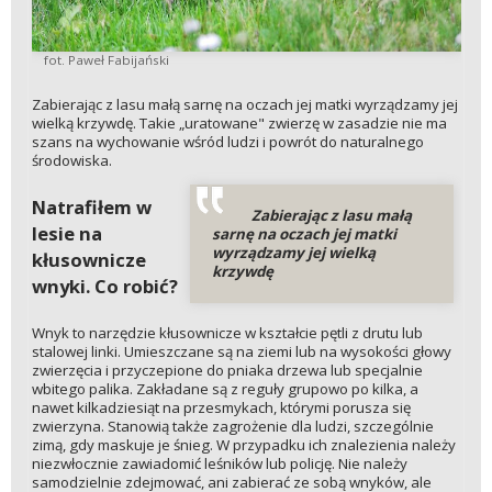
fot. Paweł Fabijański
Zabierając z lasu małą sarnę na oczach jej matki wyrządzamy jej
wielką krzywdę. Takie „uratowane" zwierzę w zasadzie nie ma
szans na wychowanie wśród ludzi i powrót do naturalnego
środowiska.
Natrafiłem w
Zabierając z lasu małą
lesie na
sarnę na oczach jej matki
wyrządzamy jej wielką
kłusownicze
krzywdę
wnyki. Co robić?
Wnyk to narzędzie kłusownicze w kształcie pętli z drutu lub
stalowej linki. Umieszczane są na ziemi lub na wysokości głowy
zwierzęcia i przyczepione do pniaka drzewa lub specjalnie
wbitego palika. Zakładane są z reguły grupowo po kilka, a
nawet kilkadziesiąt na przesmykach, którymi porusza się
zwierzyna. Stanowią także zagrożenie dla ludzi, szczególnie
zimą, gdy maskuje je śnieg. W przypadku ich znalezienia należy
niezwłocznie zawiadomić leśników lub policję. Nie należy
samodzielnie zdejmować, ani zabierać ze sobą wnyków, ale