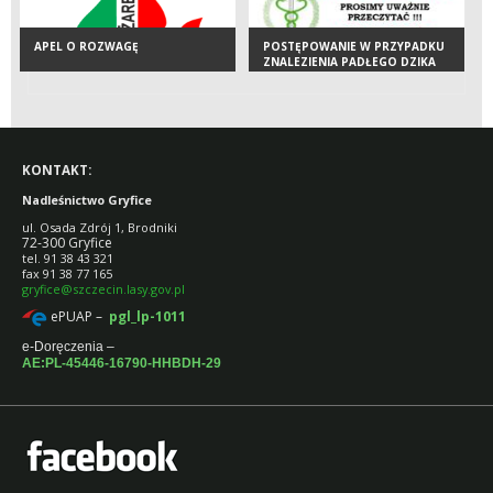
APEL O ROZWAGĘ
POSTĘPOWANIE W PRZYPADKU
ZNALEZIENIA PADŁEGO DZIKA
KONTAKT:
Nadleśnictwo Gryfice
ul. Osada Zdrój 1, Brodniki
72-300 Gryfice
tel. 91 38 43 321
fax 91 38 77 165
gryfice@szczecin.lasy.gov.pl
ePUAP –
pgl_lp-1011
e-Doręczenia –
AE:PL-45446-16790-HHBDH-29